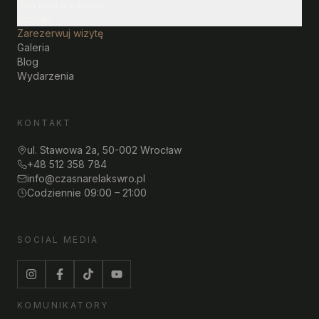
Bon podarunkowy
Kontakt
Zarezerwuj wizytę
Galeria
Blog
Wydarzenia
KONTAKT
ul. Stawowa 2a, 50-002 Wrocław
+48 512 358 784
info@czasnarelakswro.pl
Codziennie 09:00 – 21:00
SOCIAL MEDIA
KOMUNIKATORY