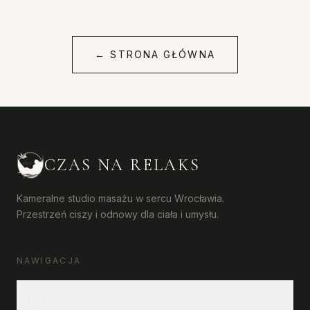
←
STRONA GŁÓWNA
CZAS NA RELAKS
Kameralne studio masażu w sercu Wrocławia.
Przestrzeń ciszy i odnowy dla ciała i umysłu.
NAWIGACJA
Usługi
O nas