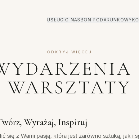
USŁUGI
O NAS
BON PODARUNKOWY
KO
ODKRYJ WIĘCEJ
WYDARZENIA 
WARSZTATY
wórz, Wyrażaj, Inspiruj
ić się z Wami pasją, która jest zarówno sztuką, jak 