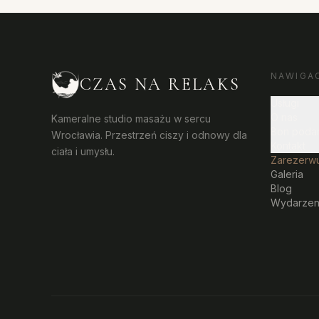
NAWIGA
CZAS NA RELAKS
Usługi
O nas
Kameralne studio masażu w sercu
Bon poda
Wrocławia. Przestrzeń ciszy i odnowy dla
Kontakt
ciała i umysłu.
Zarezerwu
Galeria
Blog
Wydarzen