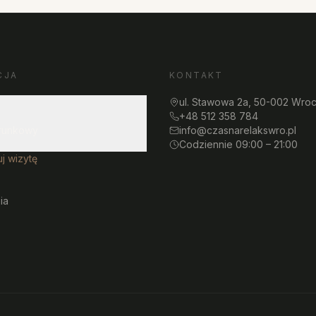
CJA
KONTAKT
ul. Stawowa 2a, 50-002 Wro
+48 512 358 784
runkowy
info@czasnarelakswro.pl
Codziennie 09:00 – 21:00
j wizytę
ia