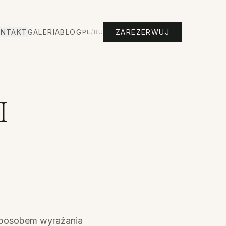
NTAKT
GALERIA
BLOG
ZAREZERWUJ
PL
/
RU
I
i sposobem wyrażania