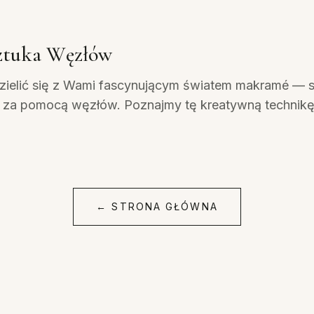
ztuka Węzłów
zielić się z Wami fascynującym światem makramé — s
za pomocą węzłów. Poznajmy tę kreatywną technikę b
←
STRONA GŁÓWNA