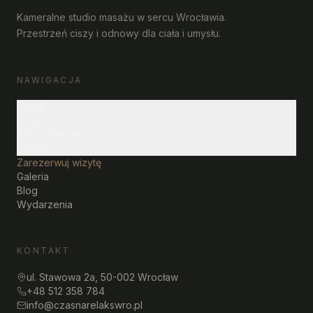
Kameralne studio masażu w sercu Wrocławia.
Przestrzeń ciszy i odnowy dla ciała i umysłu.
NAWIGACJA
Usługi
O nas
Bon podarunkowy
Kontakt
Zarezerwuj wizytę
Galeria
Blog
Wydarzenia
KONTAKT
ul. Stawowa 2a, 50-002 Wrocław
+48 512 358 784
info@czasnarelakswro.pl