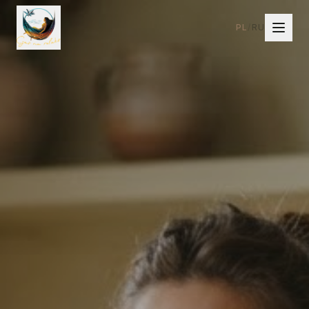
PL
/
RU