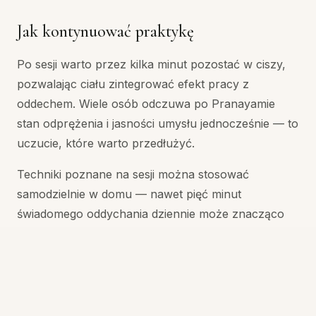
Jak kontynuować praktykę
Po sesji warto przez kilka minut pozostać w ciszy,
pozwalając ciału zintegrować efekt pracy z
oddechem. Wiele osób odczuwa po Pranayamie
stan odprężenia i jasności umysłu jednocześnie — to
uczucie, które warto przedłużyć.
Techniki poznane na sesji można stosować
samodzielnie w domu — nawet pięć minut
świadomego oddychania dziennie może znacząco
wpłynąć na jakość dnia. W Czas na Relaks chętnie
zaproponujemy krótki zestaw ćwiczeń do domowej
praktyki i zaplanujemy kolejne sesje w regularnym
rytmie.