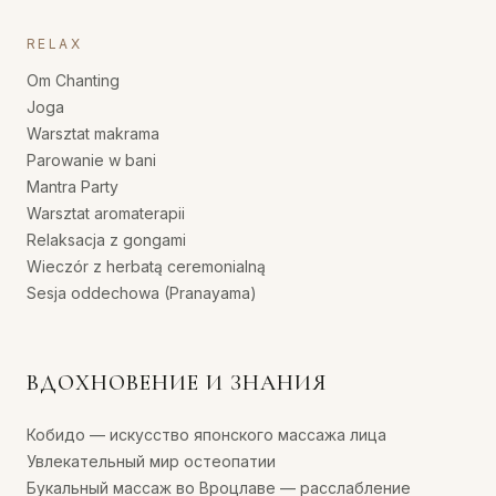
RELAX
Om Chanting
Joga
Warsztat makrama
Parowanie w bani
Mantra Party
Warsztat aromaterapii
Relaksacja z gongami
Wieczór z herbatą ceremonialną
Sesja oddechowa (Pranayama)
ВДОХНОВЕНИЕ И ЗНАНИЯ
Кобидо — искусство японского массажа лица
Увлекательный мир остеопатии
Букальный массаж во Вроцлаве — расслабление