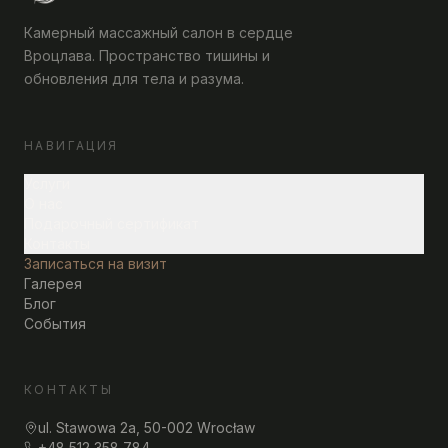
Камерный массажный салон в сердце
Вроцлава. Пространство тишины и
обновления для тела и разума.
НАВИГАЦИЯ
Услуги
О нас
Подарочный сертификат
Контакты
Записаться на визит
Галерея
Блог
События
КОНТАКТЫ
ul. Stawowa 2a, 50-002 Wrocław
+48 512 358 784