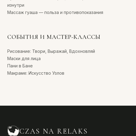
изнутри
Массаж гуаша — польза и противопоказания
СОБЫТИЯ И МАСТЕР-КЛАССЫ
Рисование: Твори, Выражай, Вдохновляй
Маски для лица
Пани в Бане
Макраме: Искусство Узлов
CZAS NA RELAKS