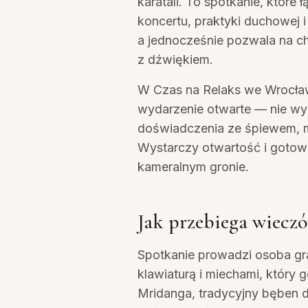
karatali. To spotkanie, które
koncertu, praktyki duchowej 
a jednocześnie pozwala na c
z dźwiękiem.
W Czas na Relaks we Wrocław
wydarzenie otwarte — nie w
doświadczenia ze śpiewem, m
Wystarczy otwartość i goto
kameralnym gronie.
Jak przebiega wieczó
Spotkanie prowadzi osoba gr
klawiaturą i miechami, który g
Mridanga, tradycyjny bęben d