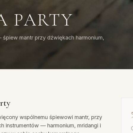
 PARTY
 śpiew mantr przy dźwiękach harmonium,
rty
więcony wspólnemu śpiewowi mantr, przy
h instrumentów — harmonium, mridangi i