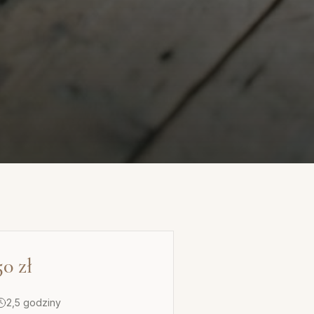
50
zł
2,5 godziny