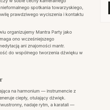
 łączy w sobie cechy kameralnego
i nieformalnego spotkania towarzyskiego,
hwilę prawdziwego wyciszenia i kontaktu
iu organizujemy Mantra Party jako
ymaga ono wcześniejszego
edytacją ani znajomości mantr.
wość do wspólnego tworzenia dźwięku w
r
ająca na harmonium — instrumencie z
eneruje ciepły, otulający dźwięk.
wustronny, nadaje rytm, a karatali —