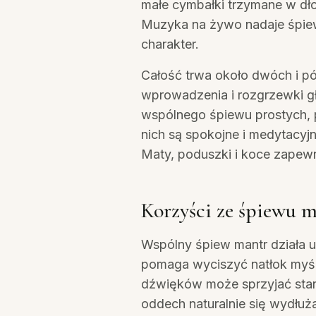
małe cymbałki trzymane w dło
Muzyka na żywo nadaje śpie
charakter.
Całość trwa około dwóch i p
wprowadzenia i rozgrzewki g
wspólnego śpiewu prostych, p
nich są spokojne i medytacyjn
Maty, poduszki i koce zapew
Korzyści ze śpiewu 
Wspólny śpiew mantr działa 
pomaga wyciszyć natłok myśli
dźwięków może sprzyjać sta
oddech naturalnie się wydłuża