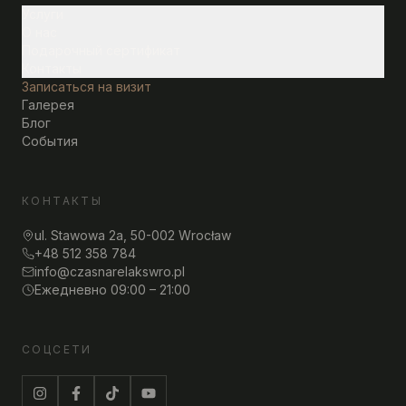
Услуги
О нас
Подарочный сертификат
Контакты
Записаться на визит
Галерея
Блог
События
КОНТАКТЫ
ul. Stawowa 2a, 50-002 Wrocław
+48 512 358 784
info@czasnarelakswro.pl
Ежедневно 09:00 – 21:00
СОЦСЕТИ