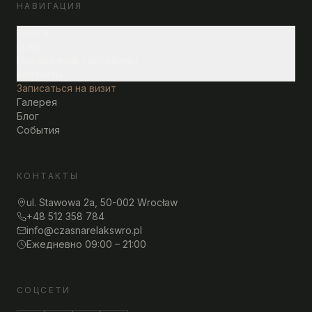
НАВИГАЦИЯ
Услуги
О нас
Подарочный сертификат
Контакты
Записаться на визит
Галерея
Блог
События
КОНТАКТЫ
ul. Stawowa 2a, 50-002 Wrocław
+48 512 358 784
info@czasnarelakswro.pl
Ежедневно 09:00 – 21:00
СОЦСЕТИ