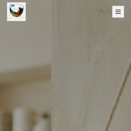
PL
/
RU