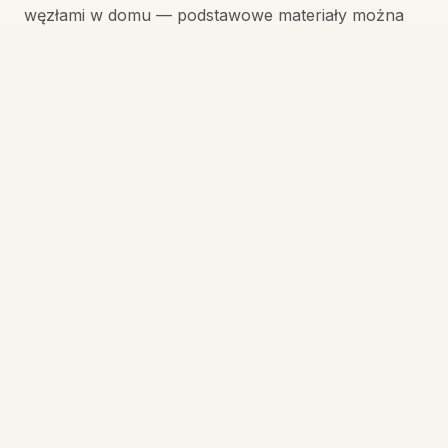
węzłami w domu — podstawowe materiały można
łatwo dokupić, a raz poznana technika otwiera
drogę do coraz bardziej rozbudowanych projektów.
W Czas na Relaks organizujemy także warsztaty
tematyczne dla osób, które chcą pogłębić
umiejętności.
100
zł
3 godziny
ЗАБРОНИРОВАТЬ