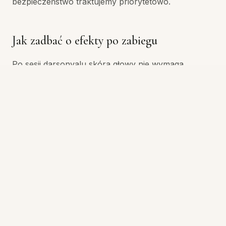
bezpieczeństwo traktujemy priorytetowo.
Jak zadbać o efekty po zabiegu
Po sesji darsonvalu skóra głowy nie wymaga
specjalnej pielęgnacji — można od razu wrócić do
codziennych aktywności. Aby cieszyć się efektami
przez dłuższy czas, warto jednak zadbać o łagodne,
dobrze dobrane kosmetyki do mycia włosów oraz
unikać agresywnych zabiegów fryzjerskich
bezpośrednio po wizycie.
Najlepsze rezultaty przynosi regularność —
polecamy serię kilku zabiegów wykonywanych w
odstępach tygodniowych lub dwutygodniowych, a
następnie sesje podtrzymujące raz w miesiącu.