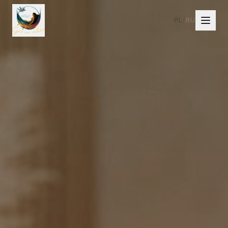
PL
/
RU