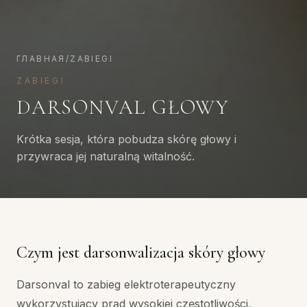
ГЛАВНАЯ
/
ZABIEGI
ZABIEGI
DARSONVAL GŁOWY
Krótka sesja, która pobudza skórę głowy i
przywraca jej naturalną witalność.
Czym jest darsonwalizacja skóry głowy
Darsonval to zabieg elektroterapeutyczny
wykorzystujący prąd wysokiej częstotliwości,