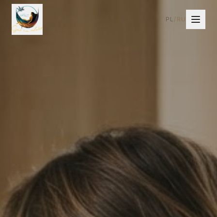
PL
/
RU