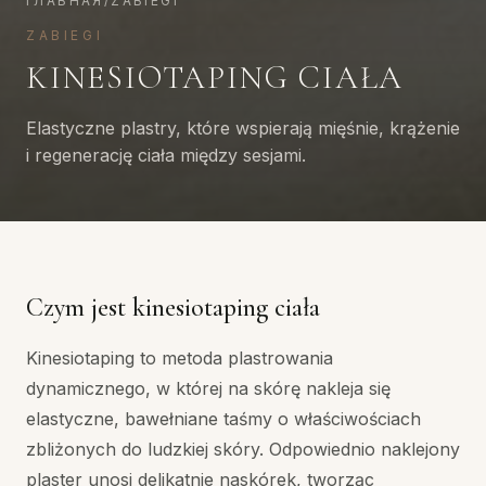
ГЛАВНАЯ
/
ZABIEGI
ZABIEGI
KINESIOTAPING CIAŁA
Elastyczne plastry, które wspierają mięśnie, krążenie
i regenerację ciała między sesjami.
Czym jest kinesiotaping ciała
Kinesiotaping to metoda plastrowania
dynamicznego, w której na skórę nakleja się
elastyczne, bawełniane taśmy o właściwościach
zbliżonych do ludzkiej skóry. Odpowiednio naklejony
plaster unosi delikatnie naskórek, tworząc