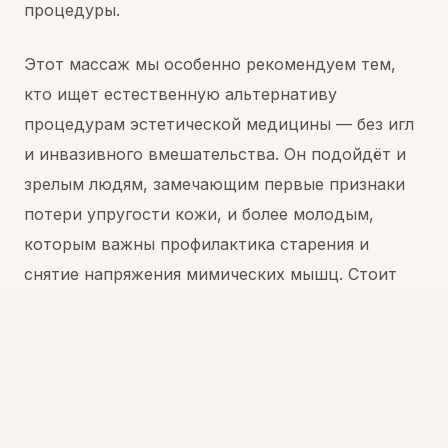
процедуры.
Этот массаж мы особенно рекомендуем тем,
кто ищет естественную альтернативу
процедурам эстетической медицины — без игл
и инвазивного вмешательства. Он подойдёт и
зрелым людям, замечающим первые признаки
потери упругости кожи, и более молодым,
которым важны профилактика старения и
снятие напряжения мимических мышц. Стоит
помнить, что Кобидо не выполняется сразу
после ботокса, филлеров или при активных
воспалениях кожи — при сомнениях мы с
радостью проконсультируем перед записью.