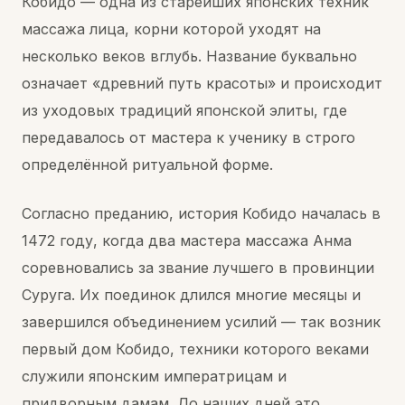
Кобидо — одна из старейших японских техник
массажа лица, корни которой уходят на
несколько веков вглубь. Название буквально
означает «древний путь красоты» и происходит
из уходовых традиций японской элиты, где
передавалось от мастера к ученику в строго
определённой ритуальной форме.
Согласно преданию, история Кобидо началась в
1472 году, когда два мастера массажа Анма
соревновались за звание лучшего в провинции
Суруга. Их поединок длился многие месяцы и
завершился объединением усилий — так возник
первый дом Кобидо, техники которого веками
служили японским императрицам и
придворным дамам. До наших дней это