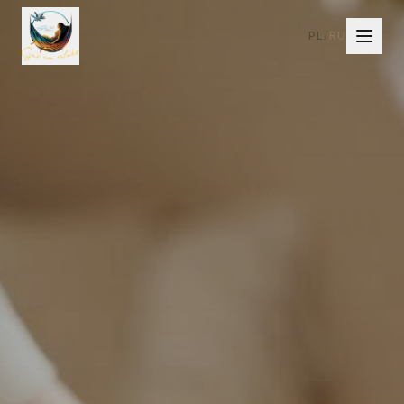
PL
/
RU