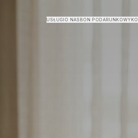
USŁUGI
O NAS
BON PODARUNKOWY
KO