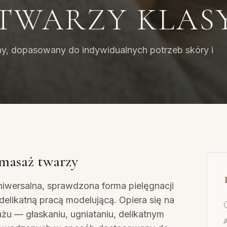
TWARZY KLAS
jny, dopasowany do indywidualnych potrzeb skóry i
 masaż twarzy
iwersalna, sprawdzona forma pielęgnacji
 delikatną pracą modelującą. Opiera się na
żu — głaskaniu, ugniataniu, delikatnym
A