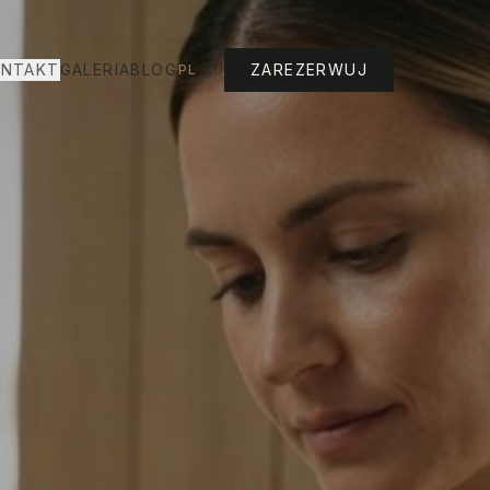
NTAKT
GALERIA
BLOG
ZAREZERWUJ
PL
/
RU