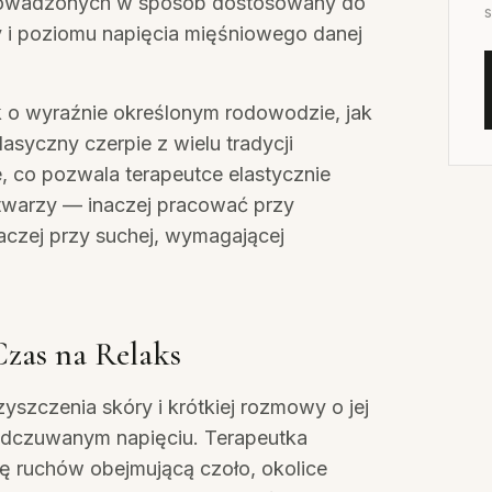
prowadzonych w sposób dostosowany do
s
y i poziomu napięcia mięśniowego danej
k o wyraźnie określonym rodowodzie, jak
asyczny czerpie z wielu tradycji
, co pozwala terapeutce elastycznie
twarzy — inaczej pracować przy
naczej przy suchej, wymagającej
Czas na Relaks
yszczenia skóry i krótkiej rozmowy o jej
odczuwanym napięciu. Terapeutka
ę ruchów obejmującą czoło, okolice