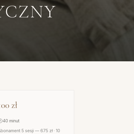
YCZNY
100
zł
40 minut
bonament 5 sesji — 675 zł · 10