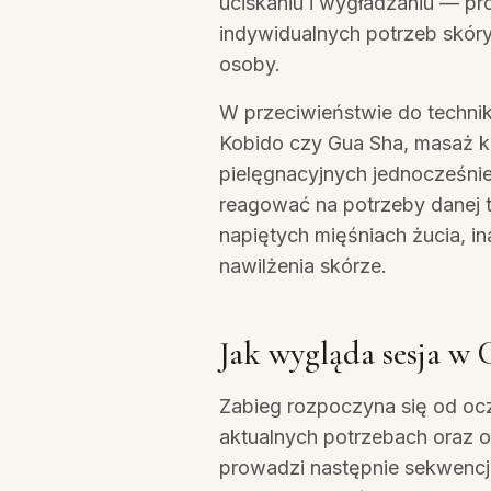
uciskaniu i wygładzaniu — 
indywidualnych potrzeb skór
osoby.
W przeciwieństwie do techni
Kobido czy Gua Sha, masaż kl
pielęgnacyjnych jednocześnie
reagować na potrzeby danej 
napiętych mięśniach żucia, i
nawilżenia skórze.
Jak wygląda sesja w 
Zabieg rozpoczyna się od ocz
aktualnych potrzebach oraz 
prowadzi następnie sekwencj