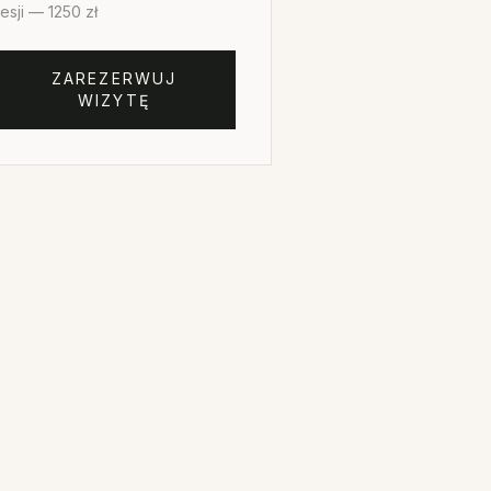
esji — 1250 zł
ZAREZERWUJ
WIZYTĘ