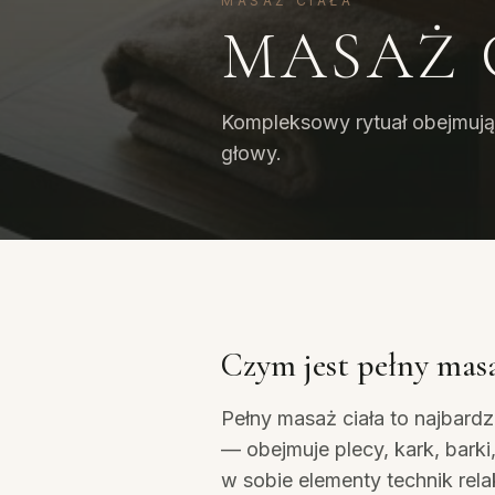
MASAŻ CIAŁA
MASAŻ 
Kompleksowy rytuał obejmując
głowy.
Czym jest pełny masa
Pełny masaż ciała to najbardz
— obejmuje plecy, kark, barki
w sobie elementy technik rela