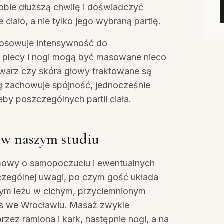
obie dłuższą chwilę i doświadczyć
ciało, a nie tylko jego wybraną partię.
stosowuje intensywność do
plecy i nogi mogą być masowane nieco
 twarz czy skóra głowy traktowane są
ieg zachowuje spójność, jednocześnie
by poszczególnych partii ciała.
g w naszym studiu
mowy o samopoczuciu i ewentualnych
zególnej uwagi, po czym gość układa
ym leżu w cichym, przyciemnionym
ks we Wrocławiu. Masaż zwykle
zez ramiona i kark, następnie nogi, a na