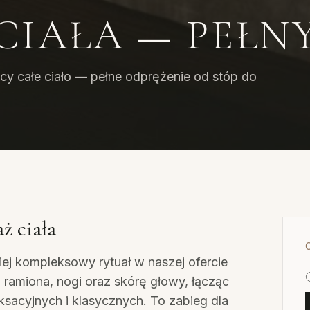
CIAŁA — PEŁN
y całe ciało — pełne odprężenie od stóp do
ż ciała
iej kompleksowy rytuał w naszej ofercie
, ramiona, nogi oraz skórę głowy, łącząc
ksacyjnych i klasycznych. To zabieg dla