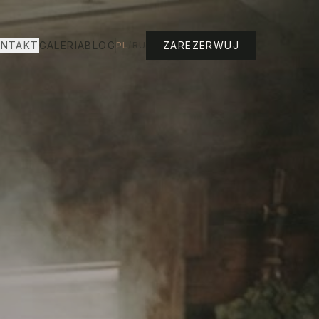
NTAKT
GALERIA
BLOG
ZAREZERWUJ
PL
/
RU