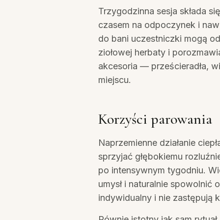
Trzygodzinna sesja składa się
czasem na odpoczynek i naw
do bani uczestniczki mogą odp
ziołowej herbaty i porozmaw
akcesoria — prześcieradła, 
miejscu.
Korzyści parowania
Naprzemienne działanie ciepł
sprzyjać głębokiemu rozluźni
po intensywnym tygodniu. Wi
umysł i naturalnie spowolnić 
indywidualny i nie zastępują 
Równie istotny jak sam rytua