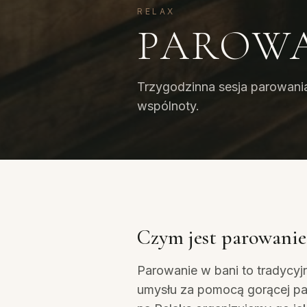
RELAX
PAROWA
Trzygodzinna sesja parowania w
wspólnoty.
Czym jest parowanie
Parowanie w bani to tradycyjn
umysłu za pomocą gorącej par