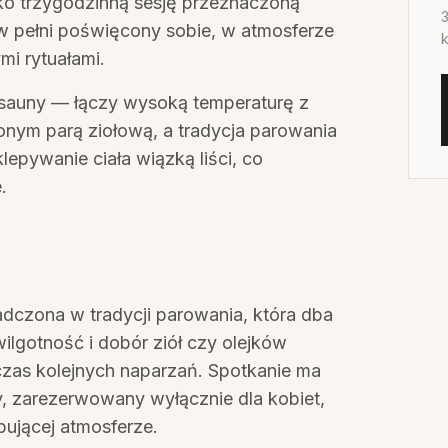
ko trzygodzinną sesję przeznaczoną
3
w pełni poświęcony sobie, w atmosferze
k
ymi rytuałami.
j sauny — łączy wysoką temperaturę z
nym parą ziołową, a tradycja parowania
lepywanie ciała wiązką liści, co
.
dczona w tradycji parowania, która dba
ilgotność i dobór ziół czy olejków
as kolejnych naparzań. Spotkanie ma
, zarezerwowany wyłącznie dla kobiet,
pującej atmosferze.