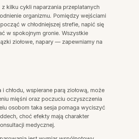
 z kilku cykli naparzania przeplatanych
odnienie organizmu. Pomiędzy wejściami
ocząć w chłodniejszej strefie, napić się
iać w spokojnym gronie. Wszystkie
wiązki ziołowe, napary — zapewniamy na
a i chłodu, wspierane parą ziołową, może
eniu mięśni oraz poczuciu oczyszczenia
elu osobom taka sesja pomaga wyciszyć
oddech, choć efekty mają charakter
konsultacji medycznej.
ł parowania jest wymiar wspólnotowy