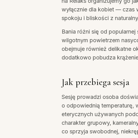
na Relaks organizujemy go ja
wyłącznie dla kobiet — czas 
spokoju i bliskości z naturaln
Bania różni się od popularne
wilgotnym powietrzem nasyco
obejmuje również delikatne ok
dodatkowo pobudza krążenie
Jak przebiega sesja
Sesję prowadzi osoba doświa
o odpowiednią temperaturę, w
eterycznych używanych podcz
charakter grupowy, kameralny
co sprzyja swobodnej, niekrę