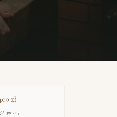
400
zł
3 godziny