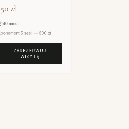
150
zł
40 minut
Abonament 5 sesji — 600 zł
ZAREZERWUJ
WIZYTĘ