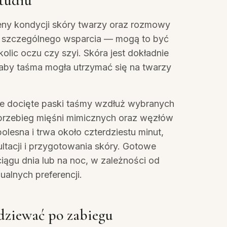
studiu
ny kondycji skóry twarzy oraz rozmowy
ą szczególnego wsparcia — mogą to być
olic oczu czy szyi. Skóra jest dokładnie
 aby taśma mogła utrzymać się na twarzy
ie docięte paski taśmy wzdłuż wybranych
y przebieg mięśni mimicznych oraz węzłów
bolesna i trwa około czterdziestu minut,
ltacji i przygotowania skóry. Gotowe
iągu dnia lub na noc, w zależności od
alnych preferencji.
dziewać po zabiegu