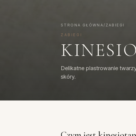
STRONA GŁÓWNA
/
ZABIEGI
ZABIEGI
KINESI
Delikatne plastrowanie twarzy
skóry.
Czym jest kinesiota