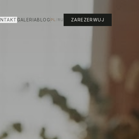
NTAKT
GALERIA
BLOG
ZAREZERWUJ
PL
/
RU