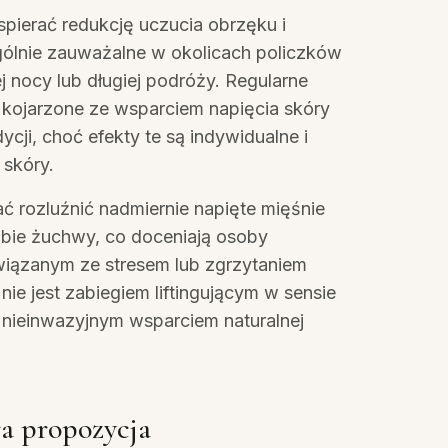
pierać redukcję uczucia obrzęku i
gólnie zauważalne w okolicach policzków
j nocy lub długiej podróży. Regularne
kojarzone ze wsparciem napięcia skóry
ycji, choć efekty te są indywidualne i
 skóry.
 rozluźnić nadmiernie napięte mięśnie
ębie żuchwy, co doceniają osoby
wiązanym ze stresem lub zgrzytaniem
nie jest zabiegiem liftingującym w sensie
 nieinwazyjnym wsparciem naturalnej
ra propozycja