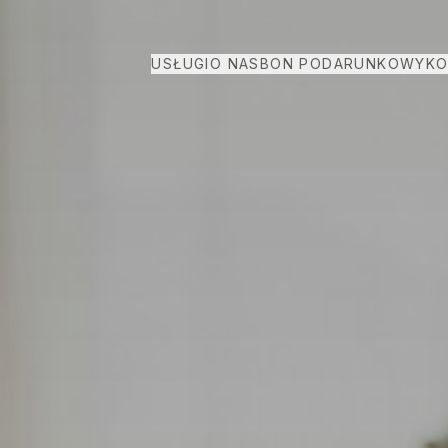
USŁUGI
O NAS
BON PODARUNKOWY
KO