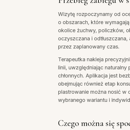
Przebieg zabiegu w 
Wizytę rozpoczynamy od oce
o obszarach, które wymagaj
okolice żuchwy, policzków, ok
oczyszczana i odtłuszczana,
przez zaplanowany czas.
Terapeutka nakleja precyzyjn
linii, uwzględniając naturaln
chłonnych. Aplikacja jest bez
obejmując również etap konsu
plastrowanie można nosić w c
wybranego wariantu i indywidu
Czego można się spo