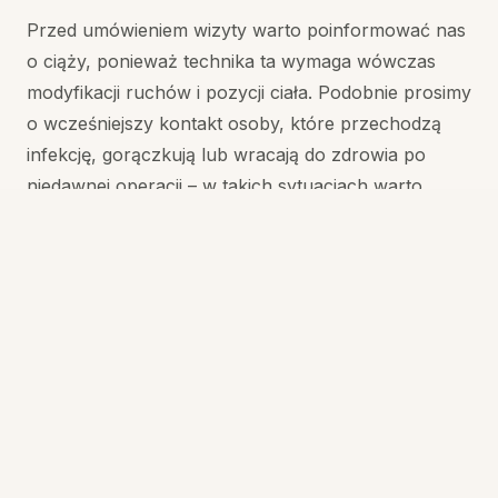
Przed umówieniem wizyty warto poinformować nas
o ciąży, ponieważ technika ta wymaga wówczas
modyfikacji ruchów i pozycji ciała. Podobnie prosimy
o wcześniejszy kontakt osoby, które przechodzą
infekcję, gorączkują lub wracają do zdrowia po
niedawnej operacji – w takich sytuacjach warto
odłożyć zabieg do pełnego powrotu do formy.
Osoby ze świeżymi urazami, stanami zapalnymi
skóry, zakrzepicą lub innymi poważniejszymi
schorzeniami układu krążenia powinny
skonsultować się wcześniej z lekarzem. Zależy nam,
aby każda sesja w Czas na Relaks była nie tylko
przyjemna, ale przede wszystkim bezpieczna,
dlatego zawsze pytamy o samopoczucie i historię
zdrowotną przed rozpoczęciem zabiegu.