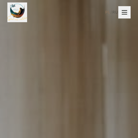
PL
/
RU