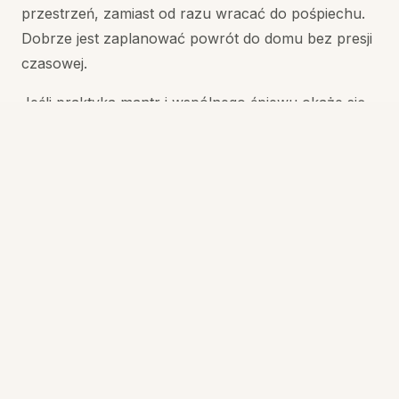
przestrzeń, zamiast od razu wracać do pośpiechu.
Dobrze jest zaplanować powrót do domu bez presji
czasowej.
Jeśli praktyka mantr i wspólnego śpiewu okaże się
bliska, zachęcamy do kontynuowania jej w prostszej
formie w domu — nawet kilka minut śpiewu czy
głębokiego oddechu dziennie może pomóc
utrzymać spokój wypracowany podczas
wydarzenia. W Czas na Relaks cyklicznie
organizujemy kolejne edycje wieczorów jogi i mantr
dla stałych uczestników.
50
zł