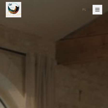
PL
/
RU