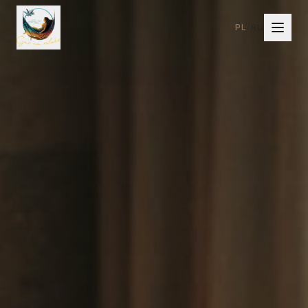
PL
/
RU