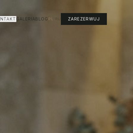
NTAKT
GALERIA
BLOG
ZAREZERWUJ
PL
/
RU