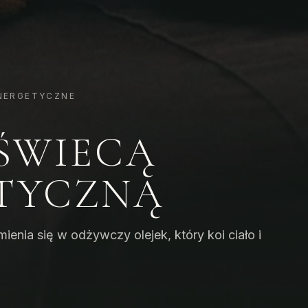
NERGETYCZNE
ŚWIECĄ
TYCZNĄ
enia się w odżywczy olejek, który koi ciało i