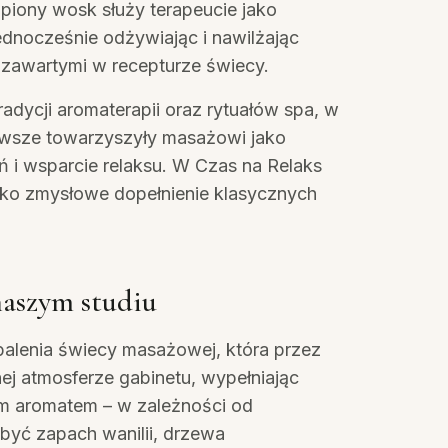
opiony wosk służy terapeucie jako
ednocześnie odżywiając i nawilżając
 zawartymi w recepturze świecy.
tradycji aromaterapii oraz rytuałów spa, w
zawsze towarzyszyły masażowi jako
 i wsparcie relaksu. W Czas na Relaks
ako zmysłowe dopełnienie klasycznych
naszym studiu
palenia świecy masażowej, która przez
nej atmosferze gabinetu, wypełniając
ym aromatem – w zależności od
być zapach wanilii, drzewa